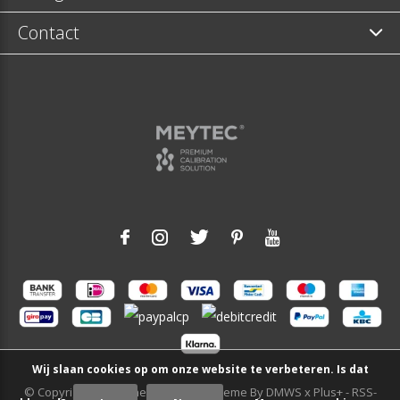
Contact
Wij slaan cookies op om onze website te verbeteren. Is dat
© Copyright
2026
- Theme RePos - Theme By
DMWS
x
Plus+
-
RSS-