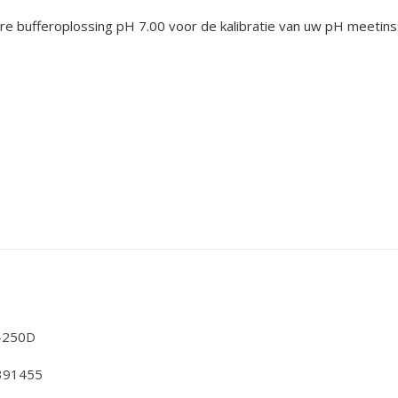
re bufferoplossing pH 7.00 voor de kalibratie van uw pH meetin
-250D
391455