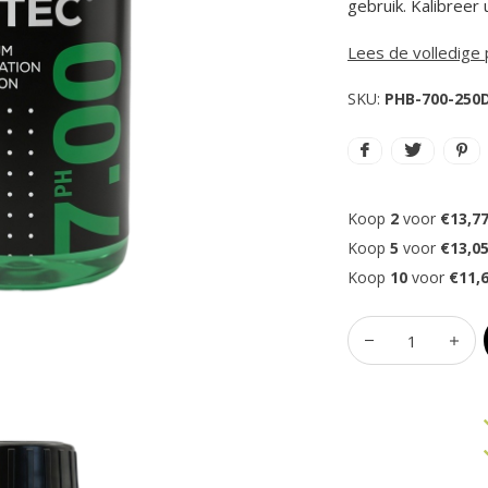
gebruik. Kalibree
Lees de volledige
SKU:
PHB-700-250
Koop
2
voor
€13,7
Koop
5
voor
€13,0
Koop
10
voor
€11,