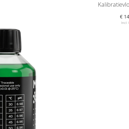
of ORP
Kalibratievloeistof ORP
Kalibratievl
475mV
€ 14
€ 15,71
Incl.
Incl. btw