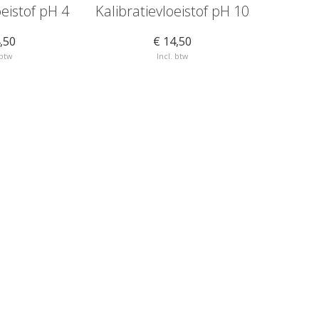
oeistof pH 4
Kalibratievloeistof pH 10
Kalibr
,50
€ 14,50
 btw
Incl. btw