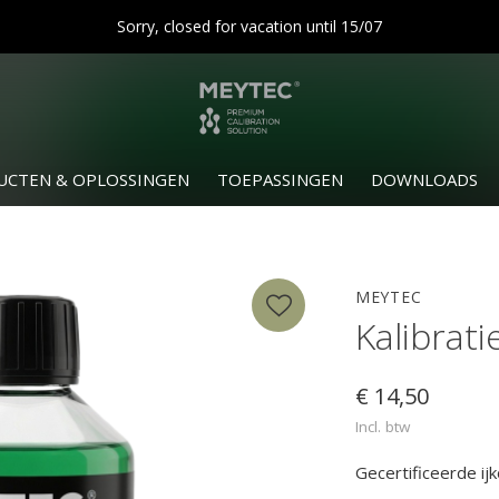
Sorry, closed for vacation until 15/07
UCTEN & OPLOSSINGEN
TOEPASSINGEN
DOWNLOADS
MEYTEC
Kalibrati
€ 14,50
Incl. btw
Gecertificeerde ij