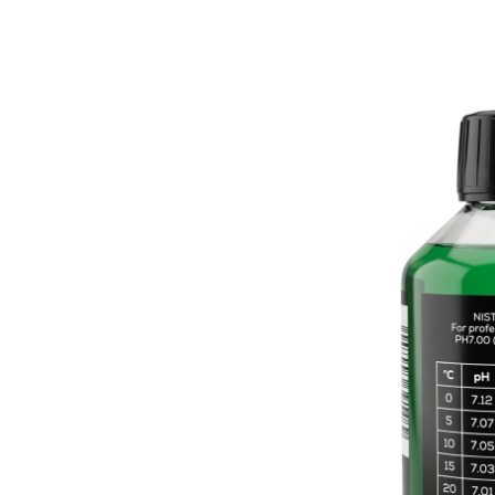
Kalibratievloeist
468mV
€ 15,71
Incl. btw