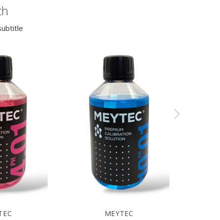
th
ubtitle
TEC
MEYTEC