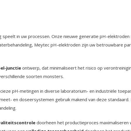
ng speelt in uw processen. Onze nieuwe generatie pH-elektroden 
 waterbehandeling, Meytec pH-elektroden zijn uw betrouwbare pa
el-junctie
ontwerp, dat minimaliseert het risico op verontreinigi
verschillende soorten monsters.
cieze pH-metingen in diverse laboratorium- en industriële toepa
 meet- en doseersystemen gebruik makend van deze standaard. D
ndeling.
aliteitscontrole
doorheen het productieproces maximaliseren w