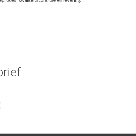
proces, kwaliteitscontrole en levering.
rief