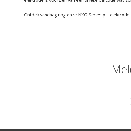
elektrode is voorzien van een unieke barcode wat z
Ontdek vandaag nog onze NXG-Series pH elektrode.
Mel