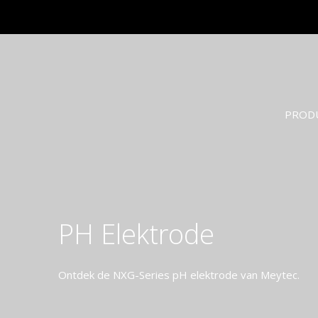
PROD
PH Elektrode
Ontdek de NXG-Series pH elektrode van Meytec.