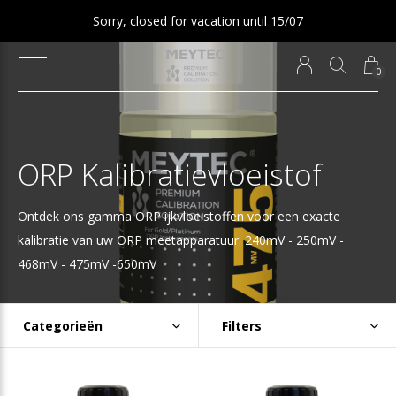
Sorry, closed for vacation until 15/07
0
ORP Kalibratievloeistof
Ontdek ons gamma ORP ijkvloeistoffen voor een exacte
kalibratie van uw ORP meetapparatuur. 240mV - 250mV -
468mV - 475mV -650mV
Categorieën
Filters