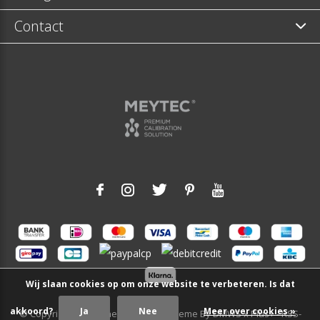
Contact
Wij slaan cookies op om onze website te verbeteren. Is dat
akkoord?
Ja
Nee
Meer over cookies »
© Copyright
2026
- Theme RePos - Theme By
DMWS
x
Plus+
-
RSS-