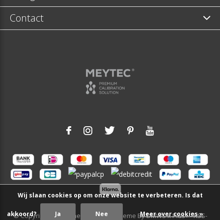
Contact
Wij slaan cookies op om onze website te verbeteren. Is dat
akkoord?
Ja
Nee
Meer over cookies »
© Copyright
2026
- Theme RePos - Theme By
DMWS
x
Plus+
-
RSS-