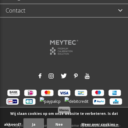
Contact
Wij slaan cookies op om onze website te verbeteren. Is dat
akkoord?
Ja
Nee
Meer over cookies »
© Copyright
2026
- Theme RePos - Theme By
DMWS
x
Plus+
-
RSS-