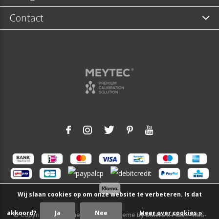
Contact
Wij slaan cookies op om onze website te verbeteren. Is dat
akkoord?
Ja
Nee
Meer over cookies »
© Copyright
2026
- Theme RePos - Theme By
DMWS
x
Plus+
-
RSS-