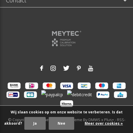
Contact
Wij slaan cookies op om onze website te verbeteren. Is dat
© Copyright
2026
- Theme RePos - Theme By
DMWS
x
Plus+
-
RSS-
akkoord?
Ja
Nee
Meer over cookies »
feed