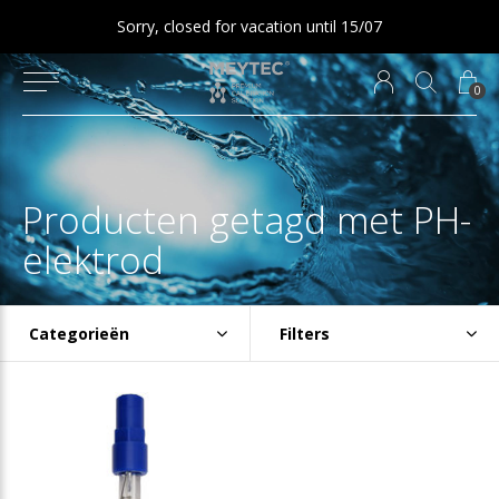
Sorry, closed for vacation until 15/07
0
Producten getagd met PH-
elektrod
Categorieën
Filters