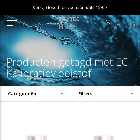
Sorry, closed for vacation until 15/07
0
Producten getagd met EC
Kalibratievloeistof
Categorieën
Filters