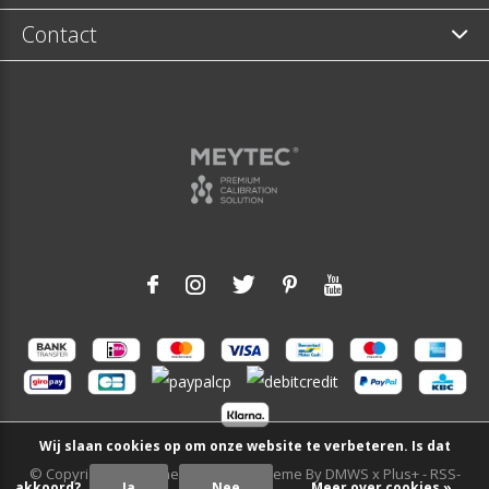
Contact
Wij slaan cookies op om onze website te verbeteren. Is dat
© Copyright
2026
- Theme RePos - Theme By
DMWS
x
Plus+
-
RSS-
akkoord?
Ja
Nee
Meer over cookies »