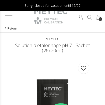
Sorry, closed for vacation until 15/07
0
Retour
MEYTEC
Solution d'étalonnage pH 7 - Sachet
(26x20ml)