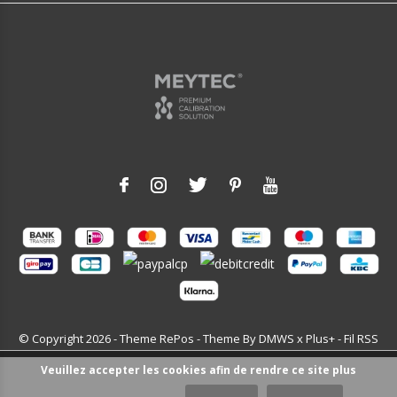
© Copyright
2026
- Theme RePos - Theme By
DMWS
x
Plus+
-
Fil RSS
Veuillez accepter les cookies afin de rendre ce site plus