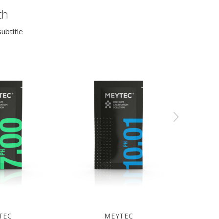
th
ubtitle
TEC
MEYTEC