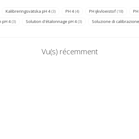
Kalibreringsvätska pH 4
(3)
PH 4
(4)
PH ijkvloeistof
(18)
PH 
n pH 4
(3)
Solution d'étalonnage pH 4
(3)
Soluzione di calibrazion
Vu(s) récemment