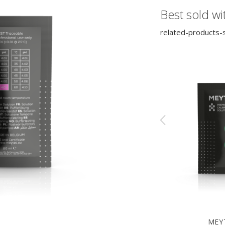
Best sold wi
related-products-s
MEYTEC
MEY