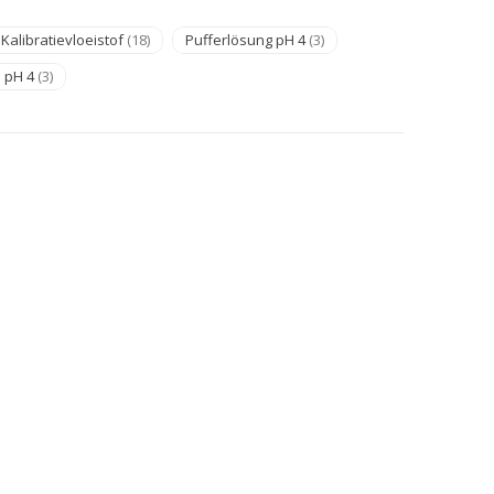
Kalibratievloeistof
(18)
Pufferlösung pH 4
(3)
e pH 4
(3)