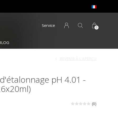
Service
0
BLOG
REVENIR À L'APERÇU
 d'étalonnage pH 4.01 -
26x20ml)
(0)