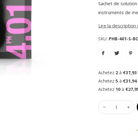
Sachet de solution
instruments de mes
Lire la descriptio
SKU:
PHB-401-S-B
Achetez
2
à
€37,93
Achetez
5
à
€31,94
Achetez
10
à
€27,9