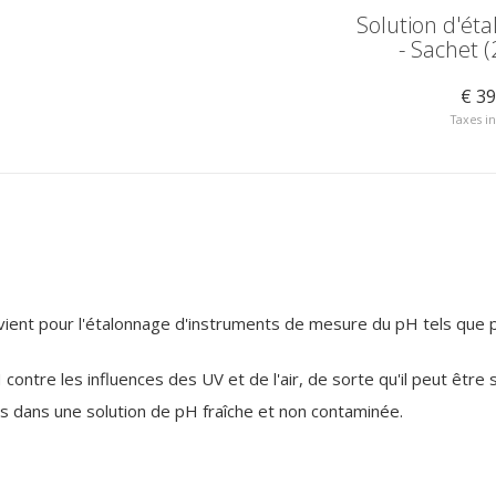
age pH 9
Solution d'étalonnage pH
Solution d'ét
10
- Sachet 
€ 14,50
€ 39
Taxes incluses
Taxes i
nvient pour l'étalonnage d'instruments de mesure du pH tels que
contre les influences des UV et de l'air, de sorte qu'il peut êtr
rs dans une solution de pH fraîche et non contaminée.