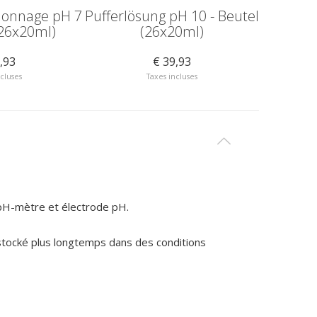
alonnage pH 7
Pufferlösung pH 10 - Beutel
Solution
(26x20ml)
(26x20ml)
,93
€ 39,93
ncluses
Taxes incluses
 pH-mètre et électrode pH.
e stocké plus longtemps dans des conditions