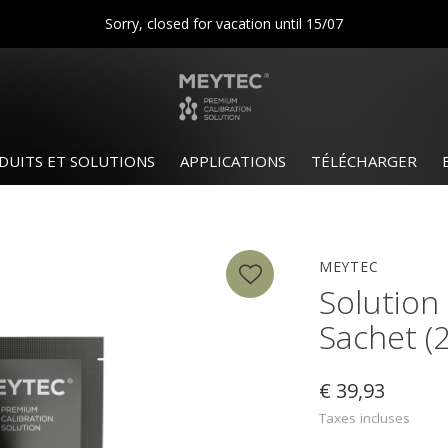
Sorry, closed for vacation until 15/07
DUITS ET SOLUTIONS
APPLICATIONS
TÉLÉCHARGER
MEYTEC
Solution
Sachet (
€ 39,93
Taxes incluses