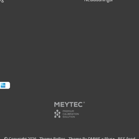
© Copyright
2026
- Theme RePos - Theme By
DMWS
x
Plus+
-
RSS feed