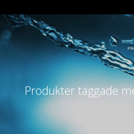
PR
Produkter taggade m