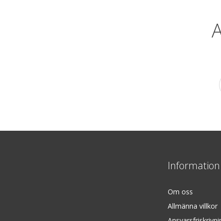
A
Information
Om oss
Allmänna villkor
Ansvarsfriskrivni