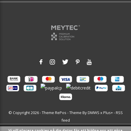
© Copyright
2026
- Theme RePos - Theme By
DMWS
x
Plus+
-
RSS
feed
Vi vill placera cookies på din dator för att hjälpa oss att göra