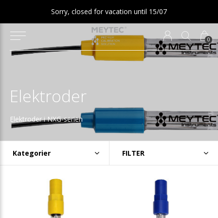
Sorry, closed for vacation until 15/07
0
Elektroder
Elektroder i NXG-serien
Kategorier
FILTER