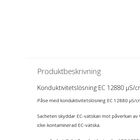
MEYTEC
MEYTEC
 -
Kalibreringslösning pH 10 -
Kalibreringsvätsk
Påse (26x20 ml)
€ 14,50
€ 39,93
Inkl. moms
Inkl. moms
Produktbeskrivning
Konduktivitetslösning EC 12880 µS/c
Påse med konduktivitetslösning EC 12880 µS/cm.
Sacheten skyddar EC-vätskan mot påverkan av UV oc
icke-kontaminerad EC-vätska.