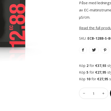
Påse med lednings
av EC-mätinstrume
µS/cm.
Read the full prod
SKU:
ECB-1288-S-
Köp
2
för
€37,93
st
Köp
5
för
€27,95
st
Köp
10
för
€27,95
s