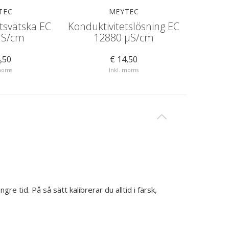
TEC
MEYTEC
tsvätska EC
Konduktivitetslösning EC
Kondukt
µS/cm
12880 µS/cm
1.4
,50
€ 14,50
 moms
Inkl. moms
e tid. På så sätt kalibrerar du alltid i färsk,