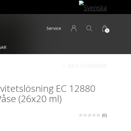
Service
0
GAR
BACK TO OVERVIEW
vitetslösning EC 12880
Påse (26x20 ml)
(0)