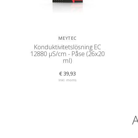
MEYTEC
Konduktivitetslösning EC
12880 µS/cm - Påse (26x20
ml)
€ 39,93
Inkl. moms
A