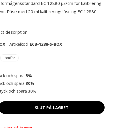
förmågensstandard EC 12880 µS/cm för kalibrering
nt. Påse med 20 ml kalibreringslösning EC 12880
uct description
BOX
Artikelkod:
ECB-1288-S-BOX
Jämför
yck och spara
5%
yck och spara
30%
tyck och spara
30%
SLUT PÅ LAGRET