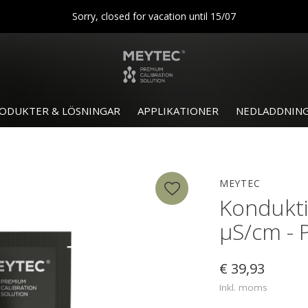
Sorry, closed for vacation until 15/07
ODUKTER & LÖSNINGAR
APPLIKATIONER
NEDLADDNIN
MEYTEC
Kondukti
µS/cm - 
€ 39,93
Inkl. moms