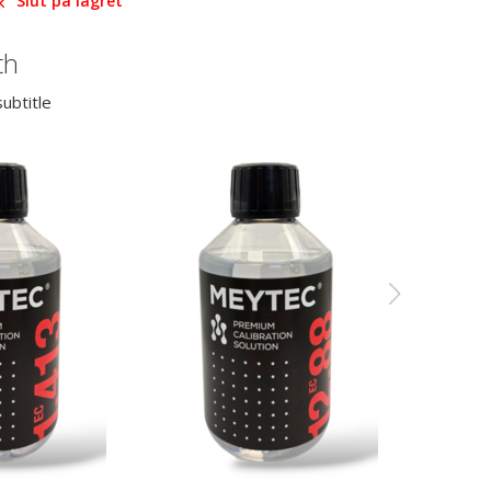
Slut på lagret
th
ubtitle