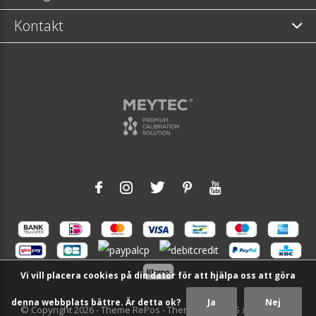
Kontakt
Vi vill placera cookies på din dator för att hjälpa oss att göra
denna webbplats bättre. Är detta ok?
Ja
Nej
© Copyright
2026
- Theme RePos - Theme By
DMWS
x
Plus+
-
RSS