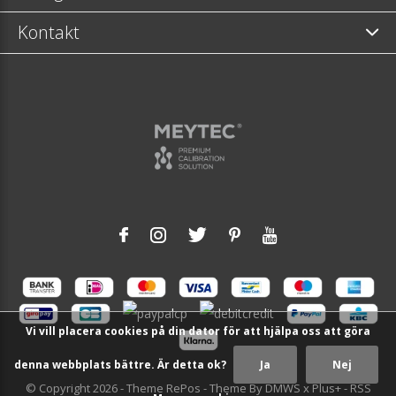
Kontakt
Vi vill placera cookies på din dator för att hjälpa oss att göra
denna webbplats bättre. Är detta ok?
Ja
Nej
© Copyright
2026
- Theme RePos - Theme By
DMWS
x
Plus+
-
RSS