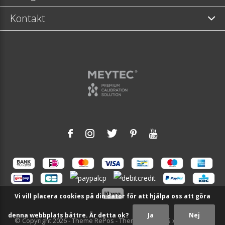
Kontakt
Vi vill placera cookies på din dator för att hjälpa oss att göra
denna webbplats bättre. Är detta ok?
Ja
Nej
© Copyright
2026
- Theme RePos - Theme By
DMWS
x
Plus+
-
RSS