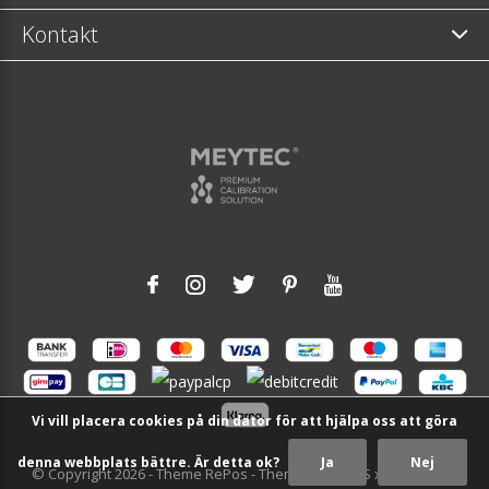
Kontakt
Vi vill placera cookies på din dator för att hjälpa oss att göra
denna webbplats bättre. Är detta ok?
Ja
Nej
© Copyright
2026
- Theme RePos - Theme By
DMWS
x
Plus+
-
RSS