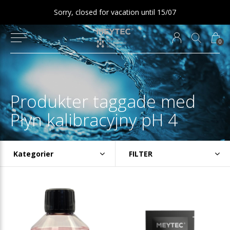
Sorry, closed for vacation until 15/07
0
Produkter taggade med
Płyn kalibracyjny pH 4
Kategorier
FILTER