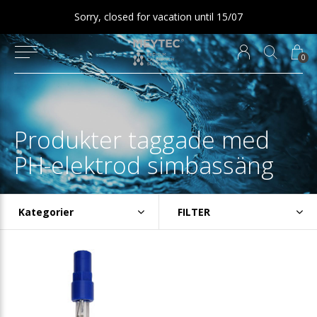
Sorry, closed for vacation until 15/07
0
Produkter taggade med
PH-elektrod simbassäng
Kategorier
FILTER