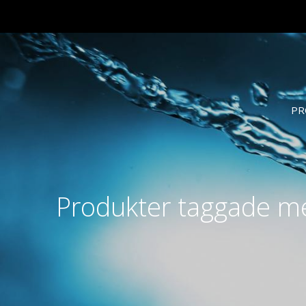
PR
Produkter taggade m