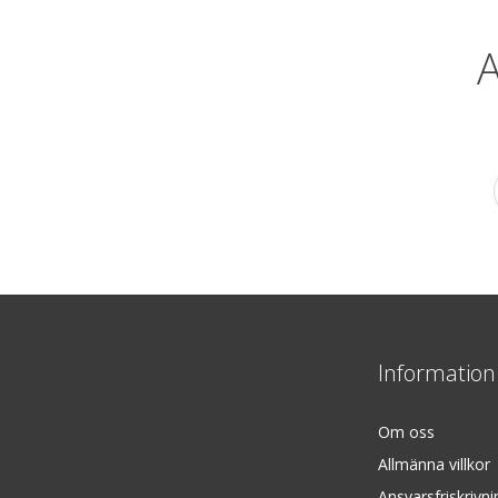
A
Information
Om oss
Allmänna villkor
Ansvarsfriskrivni