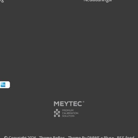
© Copyright
2026
- Theme RePos - Theme By
DMWS
x
Plus+
-
RSS feed