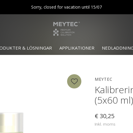
Sorry, closed for vacation until 15/07
ODUKTER & LÖSNINGAR
APPLIKATIONER
NEDLADDNIN
MEYTEC
Kalibrer
(5x60 ml
€ 30,25
Inkl. moms