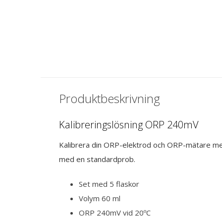
P
Kalibreringsvätska ORP
kalibreringsväts
468mV
475mV
€ 15,71
€ 15,71
Inkl. moms
Inkl. moms
Produktbeskrivning
Kalibreringslösning ORP 240mV
Kalibrera din ORP-elektrod och ORP-mätare med v
med en standardprob.
Set med 5 flaskor
Volym 60 ml
ORP 240mV vid 20ºC