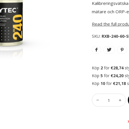
Kalibreringsvätska 
mätare och ORP-el
Read the full prod
SKU:
RXB-240-60-
Köp
2
för
€28,74
st
Köp
5
för
€24,20
st
Köp
10
för
€21,18
s