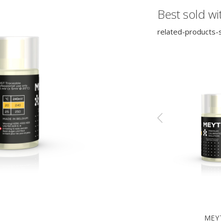
Best sold wi
related-products-s
MEYTEC
MEY