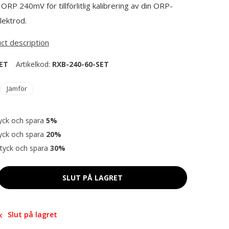
ORP 240mV för tillförlitlig kalibrering av din ORP-
ektrod.
uct description
SET
Artikelkod:
RXB-240-60-SET
Jämför
yck och spara
5%
yck och spara
20%
tyck och spara
30%
SLUT PÅ LAGRET
Slut på lagret