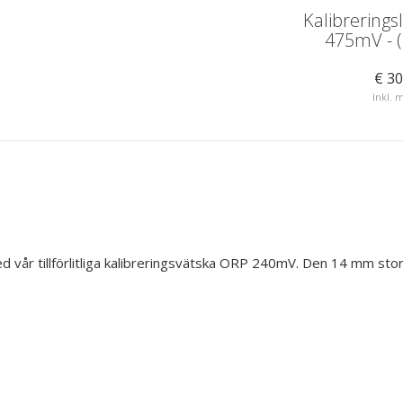
ka ORP
kalibreringsvätska ORP
Kalibrerings
650mV
475mV - 
€ 15,71
€ 30
Inkl. moms
Inkl.
år tillförlitliga kalibreringsvätska ORP 240mV. Den 14 mm stora h