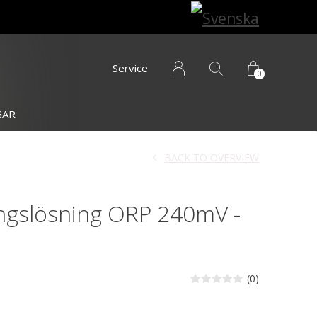
Service
0
GAR
BACK TO OVERVIEW
ingslösning ORP 240mV -
)
(0)