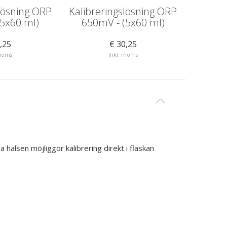
lösning ORP
Kalibreringslösning ORP
Kalibr
(5x60 ml)
650mV - (5x60 ml)
475mV -
,25
€ 30,25
 moms
Inkl. moms
alsen möjliggör kalibrering direkt i flaskan