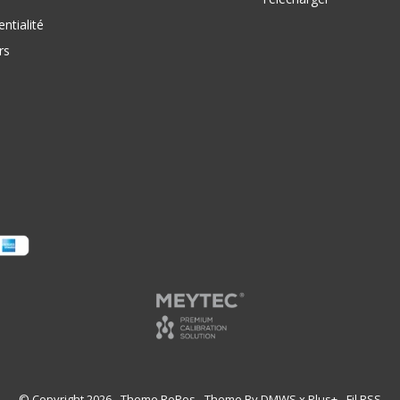
ntialité
rs
© Copyright
2026
- Theme RePos - Theme By
DMWS
x
Plus+
-
Fil RSS