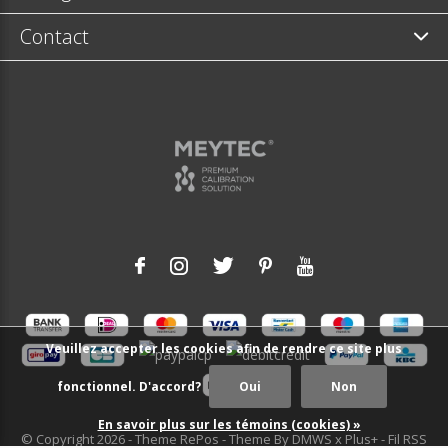
Contact
Veuillez accepter les cookies afin de rendre ce site plus
fonctionnel. D'accord?
Oui
Non
En savoir plus sur les témoins (cookies) »
© Copyright
2026
- Theme RePos - Theme By
DMWS
x
Plus+
-
Fil RSS