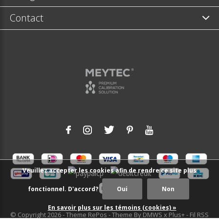
Contact
Veuillez accepter les cookies afin de rendre ce site plus
fonctionnel. D'accord?
Oui
Non
En savoir plus sur les témoins (cookies) »
© Copyright
2026
- Theme RePos - Theme By
DMWS
x
Plus+
-
Fil RSS