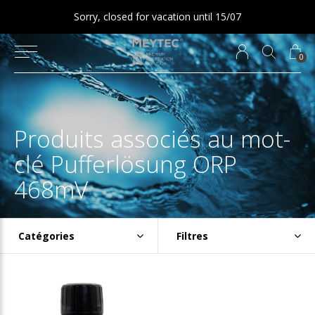
Sorry, closed for vacation until 15/07
0
Produits associés au mot-
clé Pufferlösung ORP
468mV
Catégories
Filtres