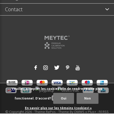
Contact
Veuillez accepter les cookies afin de rendre ce site plus
fonctionnel. D'accord?
Oui
Non
En savoir plus sur les témoins (cookies) »
© Copyright
2026
- Theme RePos - Theme By
DMWS
x
Plus+
-
Fil RSS