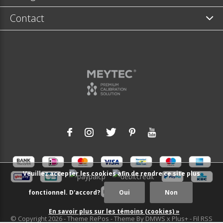
Contact
Veuillez accepter les cookies afin de rendre ce site plus
fonctionnel. D'accord?
Oui
Non
En savoir plus sur les témoins (cookies) »
© Copyright
2026
- Theme RePos - Theme By
DMWS
x
Plus+
-
Fil RSS