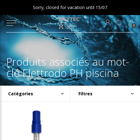
Sorry, closed for vacation until 15/07
0
Produits associés au mot-
clé Elettrodo PH piscina
Catégories
Filtres