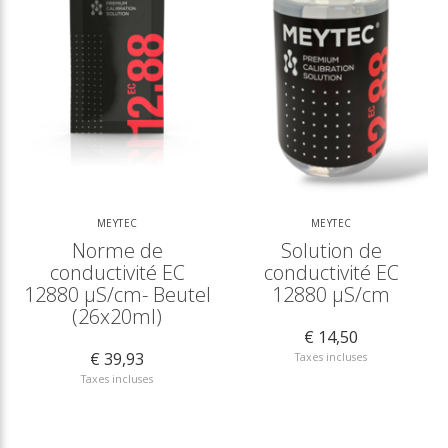
MEYTEC
MEYTEC
Norme de
Solution de
conductivité EC
conductivité EC
12880 µS/cm- Beutel
12880 µS/cm
(26x20ml)
€ 14,50
€ 39,93
Taxes incluses
Taxes incluses