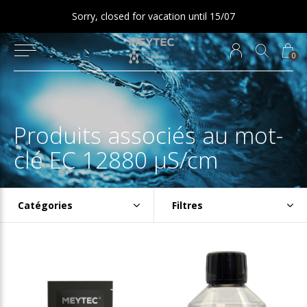
Sorry, closed for vacation until 15/07
0
Produits associés au mot-
clé EC 12880 µS/cm
Catégories
Filtres