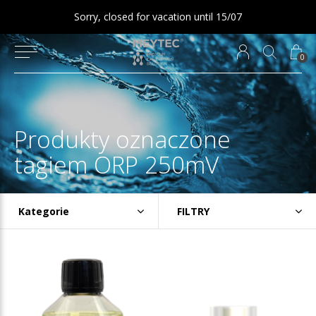
Sorry, closed for vacation until 15/07
0
Produkty oznaczone
tagiem ORP 250mV
Kategorie
FILTRY