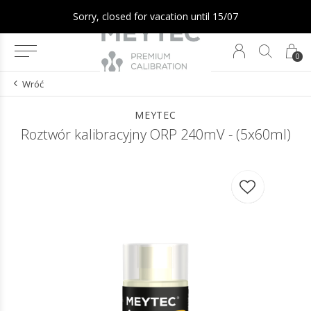
Sorry, closed for vacation until 15/07
0
Wróć
MEYTEC
Roztwór kalibracyjny ORP 240mV - (5x60ml)