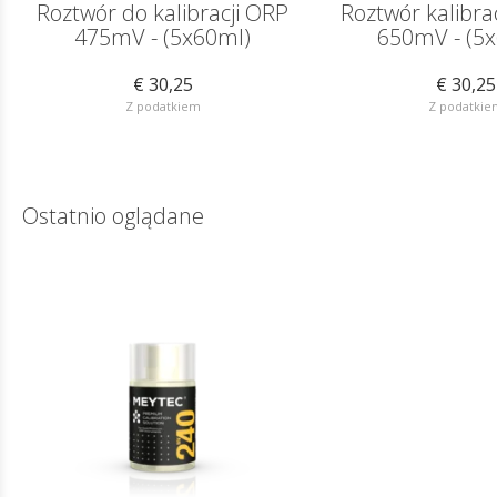
Roztwór do kalibracji ORP
Roztwór kalibr
475mV - (5x60ml)
650mV - (5
€ 30,25
€ 30,25
Z podatkiem
Z podatkie
Ostatnio oglądane