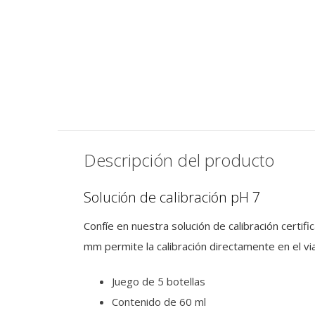
MEYTEC
MEYTEC
 pH
Solución de calibración pH
Solución de calibr
7
9
€ 14,50
€ 14,50
IVA incluido
IVA incluido
Descripción del producto
Solución de calibración pH 7
Confíe en nuestra solución de calibración certi
mm permite la calibración directamente en el vi
Juego de 5 botellas
Contenido de 60 ml