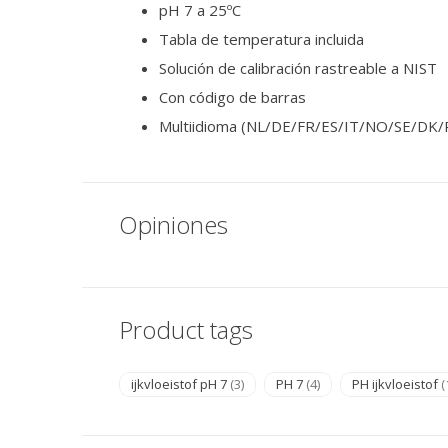
pH 7 a 25ºC
Tabla de temperatura incluida
Solución de calibración rastreable a NIST
Con código de barras
Multiidioma (NL/DE/FR/ES/IT/NO/SE/DK/
Opiniones
Product tags
ijkvloeistof pH 7
(3)
PH 7
(4)
PH ijkvloeistof
(