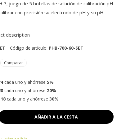
 7, juego de 5 botellas de solución de calibración pH
 calibrar con precisión su electrodo de pH y su pH-
uct description
SET
Código de artículo:
PHB-700-60-SET
Comparar
74
cada uno y ahórrese
5%
20
cada uno y ahórrese
20%
,18
cada uno y ahórrese
30%
AÑADIR A LA CESTA