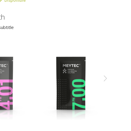
Disponible
th
ubtitle