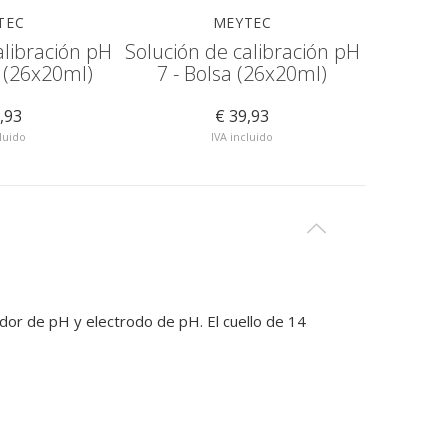
TEC
MEYTEC
alibración pH
Solución de calibración pH
Solución
a (26x20ml)
7 - Bolsa (26x20ml)
10 - 
,93
€ 39,93
luido
IVA incluido
idor de pH y electrodo de pH. El cuello de 14