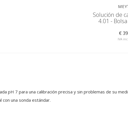
MEYTEC
MEY
ación pH
Solución de calibración pH
Solución de c
10
4.01 - Bols
€ 14,50
€ 39
IVA incluido
IVA inc
ficada pH 7 para una calibración precisa y sin problemas de su med
al con una sonda estándar.