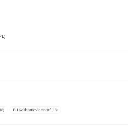
PL)
18)
PH Kalibratievloeistof
(18)