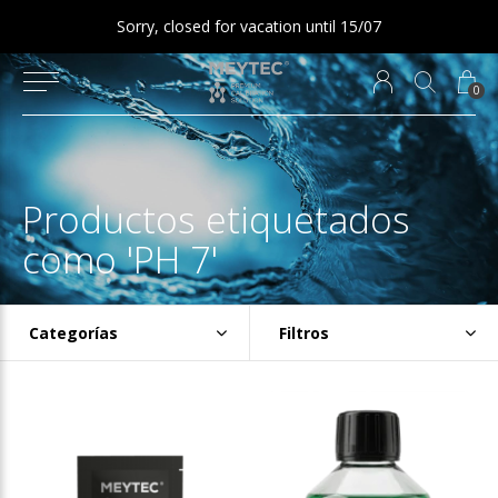
Sorry, closed for vacation until 15/07
0
Productos etiquetados
como 'PH 7'
Categorías
Filtros