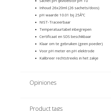
Sachet pH ijkvloeistof pH 10
Inhoud 26x20ml (26 sachets/doos)
pH waarde 10.01 bij 25ÂºC
NIST-Traceerbaar
Temperatuurtabel inbegrepen
Certificaat en SDS beschikbaar
Klaar om te gebruiken (geen poeder)
Voor pH meter en pH elektrode
Kalibreer rechtstreeks in het zakje
Opiniones
Product tags