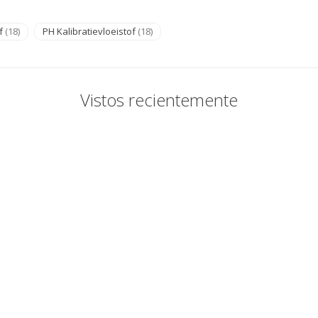
of
(18)
PH Kalibratievloeistof
(18)
Vistos recientemente