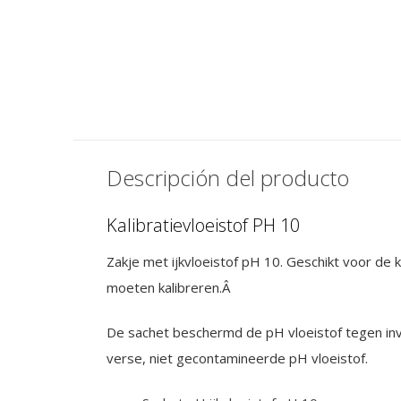
Solución de calibración pH
Solución de calibr
4
7
€ 14,50
€ 14,50
IVA incluido
IVA incluido
Descripción del producto
Kalibratievloeistof PH 10
Zakje met ijkvloeistof pH 10. Geschikt voor de
moeten kalibreren.Â
De sachet beschermd de pH vloeistof tegen invl
verse, niet gecontamineerde pH vloeistof.