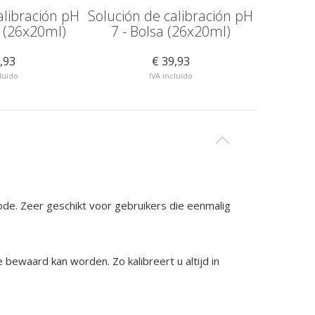
alibración pH
Solución de calibración pH
Solución
a (26x20ml)
7 - Bolsa (26x20ml)
,93
€ 39,93
cluido
IVA incluido
ode. Zeer geschikt voor gebruikers die eenmalig
bewaard kan worden. Zo kalibreert u altijd in