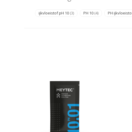
ijkvloeistof pH 10
(3)
PH 10
(4)
PH ijkvloeist