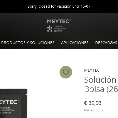
Sorry, closed for vacation until 15/07
PRODUCTOS Y SOLUCIONES
APLICACIONES
DESCARGAS
MEYTEC
Solución 
Bolsa (2
€ 39,93
IVA incluido