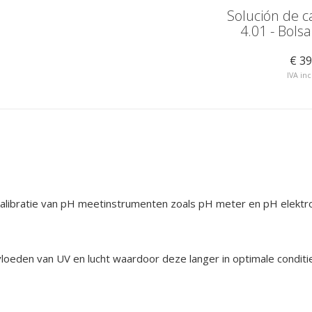
ación pH
Solución de calibración pH
Solución de c
10
4.01 - Bols
€ 14,50
€ 39
IVA incluido
IVA in
 kalibratie van pH meetinstrumenten zoals pH meter en pH elektr
oeden van UV en lucht waardoor deze langer in optimale conditie 