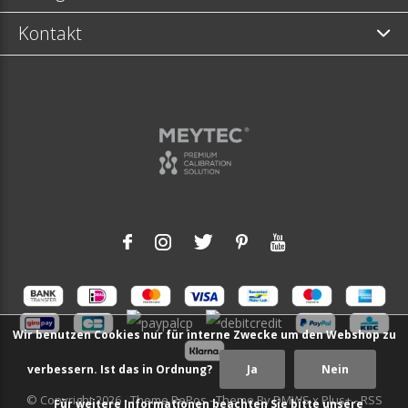
Kontakt
Wir benutzen Cookies nur für interne Zwecke um den Webshop zu
verbessern. Ist das in Ordnung?
Ja
Nein
© Copyright
2026
- Theme RePos - Theme By
DMWS
x
Plus+
-
RSS
Für weitere Informationen beachten Sie bitte unsere