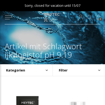
Sorry, closed for vacation until 15/07
0
Artikel mit Schlagwort
ijkvloeistof pH 9.19
Kategorien
Filter