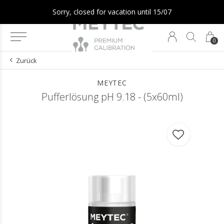
Sorry, closed for vacation until 15/07
0
Zurück
MEYTEC
Pufferlösung pH 9.18 - (5x60ml)