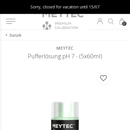
Sorry, closed for vacation until 15/07
0
Zurück
MEYTEC
Pufferlösung pH 7 - (5x60ml)