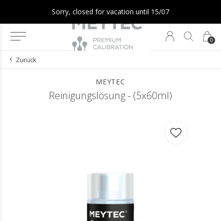
Sorry, closed for vacation until 15/07
0
Zurück
MEYTEC
Reinigungslösung - (5x60ml)