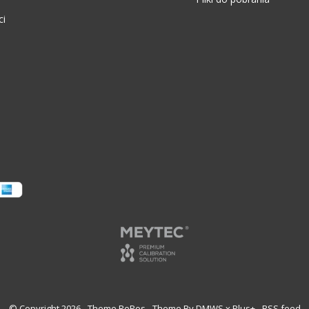
ci
© Copyright
2026
- Theme RePos - Theme By
DMWS
x
Plus+
-
RSS feed