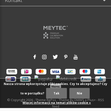
Kontakt
Nasza strona wykorzystuje pliki cookies. Czy to akceptujesz? Czy
to w porządku?
Tak
Nie
© Copyright
2026
- Theme RePos - Theme By
DMWS
x
Plus+
-
RSS
Więcej informacji na temat plików cookie »
feed