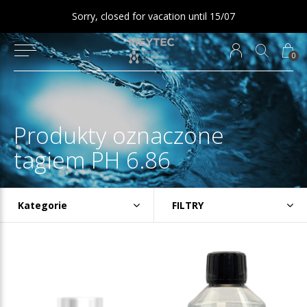
Sorry, closed for vacation until 15/07
0
Produkty oznaczone
tagiem PH 6.86
Kategorie
FILTRY