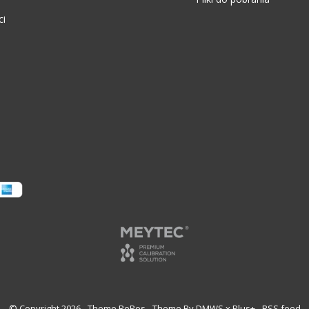
ci
© Copyright
2026
- Theme RePos - Theme By
DMWS
x
Plus+
-
RSS feed