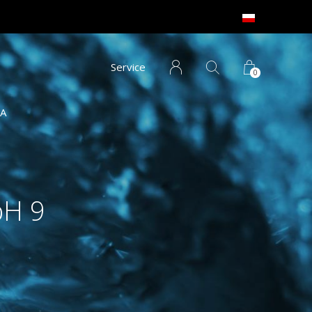
Service
0
IA
pH 9