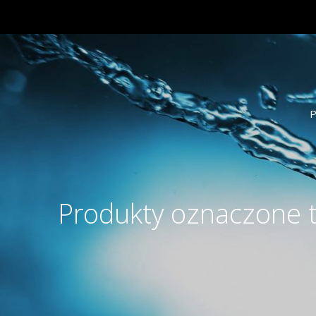
P
Produkty oznaczone t