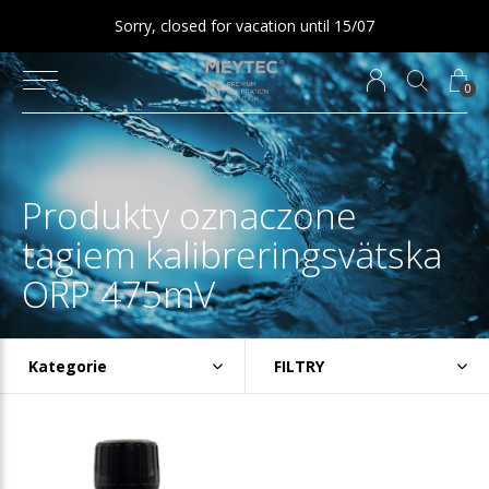
Sorry, closed for vacation until 15/07
0
Produkty oznaczone
tagiem kalibreringsvätska
ORP 475mV
Kategorie
FILTRY