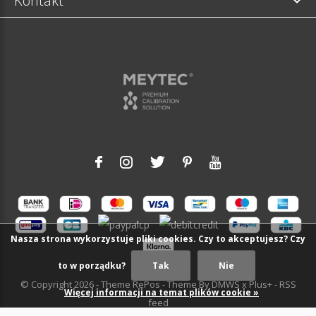
Kontakt
Nasza strona wykorzystuje pliki cookies. Czy to akceptujesz? Czy
to w porządku?
Tak
Nie
© Copyright
2026
- Theme RePos - Theme By
DMWS
x
Plus+
-
RSS
Więcej informacji na temat plików cookie »
feed