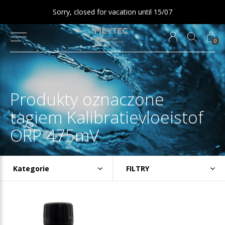
Sorry, closed for vacation until 15/07
0
Produkty oznaczone
tagiem Kalibratievloeistof
ORP 475mV
Kategorie
FILTRY