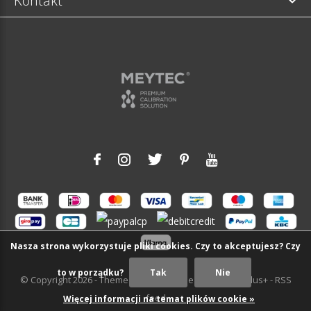
Kontakt
Nasza strona wykorzystuje pliki cookies. Czy to akceptujesz? Czy
to w porządku?
Tak
Nie
© Copyright
2026
- Theme RePos - Theme By
DMWS
x
Plus+
-
RSS
feed
Więcej informacji na temat plików cookie »