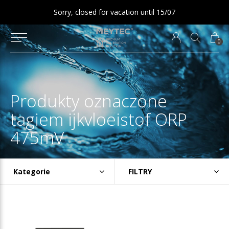
Sorry, closed for vacation until 15/07
0
Produkty oznaczone
tagiem ijkvloeistof ORP
475mV
Kategorie
FILTRY