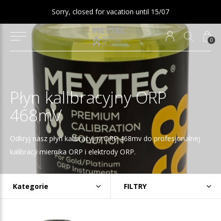
Sorry, closed for vacation until 15/07
0
Płyn kalibracyjny ORP
468mV
Odkryj nasz płyn kalibracyjny ORP 468mv do profesjonalnej
kalibracji miernika ORP i elektrody ORP.
Kategorie
FILTRY