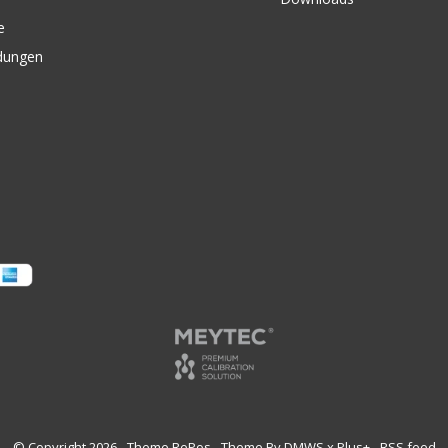
e
dungen
© Copyright
2026
- Theme RePos - Theme By
DMWS
x
Plus+
-
RSS feed