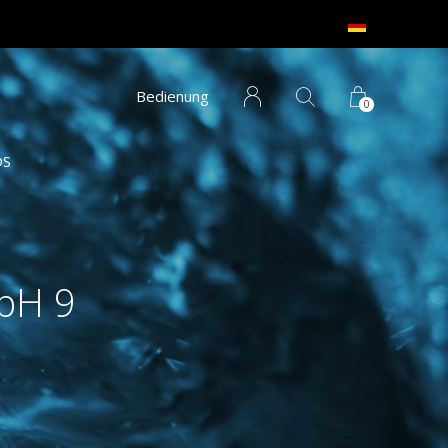
Bedienung
0
S
 pH 9