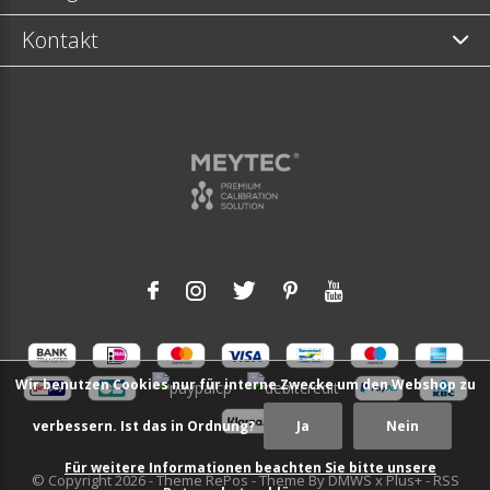
Kontakt
Wir benutzen Cookies nur für interne Zwecke um den Webshop zu
verbessern. Ist das in Ordnung?
Ja
Nein
Für weitere Informationen beachten Sie bitte unsere
© Copyright
2026
- Theme RePos - Theme By
DMWS
x
Plus+
-
RSS